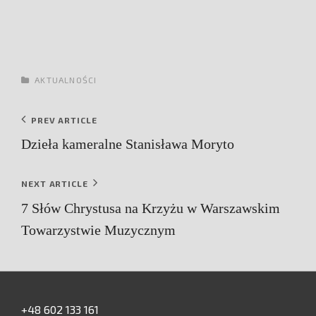
CATEGORIES
AKTUALNOŚCI
Nawigacja
Previous
PREV ARTICLE
Post
wpisu
Dzieła kameralne Stanisława Moryto
Next
NEXT ARTICLE
Post
7 Słów Chrystusa na Krzyżu w Warszawskim
Towarzystwie Muzycznym
+48 602 133 161