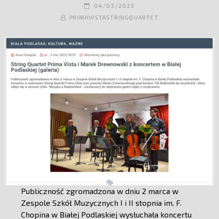
POSTED-
04/03/2023
BY
BYLINE
ON
PRIMAVISTASTRINGQUARTET
LINE
Publiczność zgromadzona w dniu 2 marca w
Zespole Szkół Muzycznych I i II stopnia im. F.
Chopina w Białej Podlaskiej wysłuchała koncertu