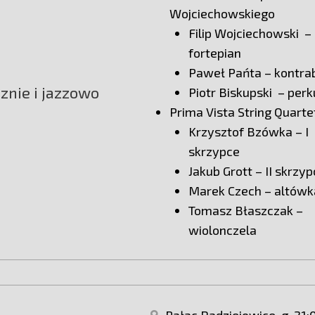
Wojciechowskiego
Filip Wojciechowski –
fortepian
Paweł Pańta – kontr
znie i jazzowo
Piotr Biskupski – perk
Prima Vista String Quarte
Krzysztof Bzówka – I
skrzypce
Jakub Grott – II skrzy
Marek Czech – altówk
Tomasz Błaszczak –
wiolonczela