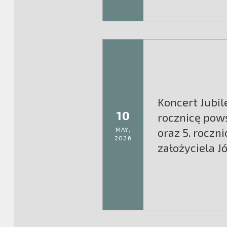
Koncert Jubi
10
rocznicę pow
MAY,
oraz 5. roczni
2026
założyciela J