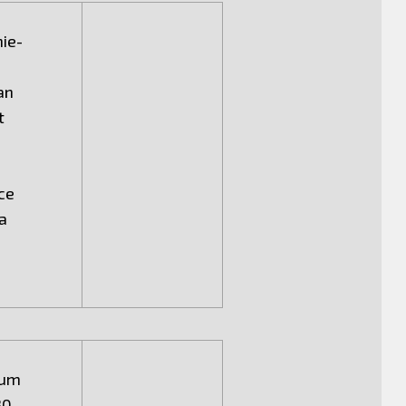
ie-
an
t
pce
a
rum
30