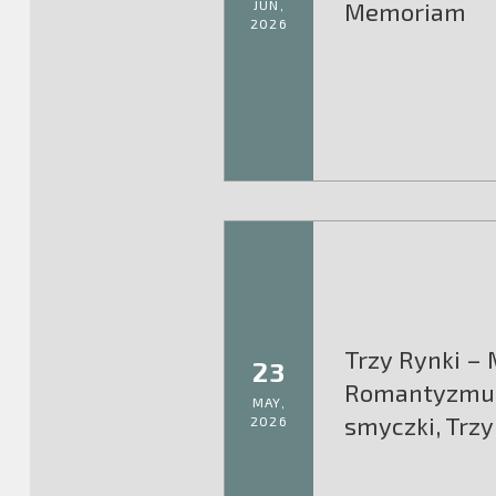
JUN,
Memoriam
2026
Trzy Rynki –
23
Romantyzmu:
MAY,
smyczki, Trzy
2026