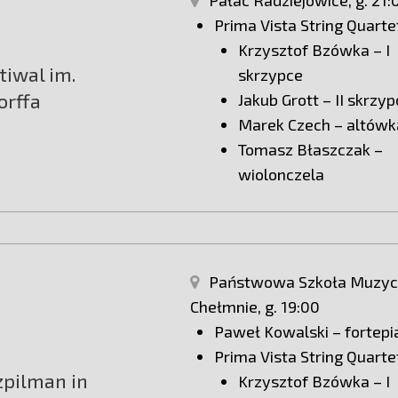
Pałac Radziejowice, g. 21:
Prima Vista String Quarte
Krzysztof Bzówka – I
tiwal im.
skrzypce
orffa
Jakub Grott – II skrzy
Marek Czech – altówk
Tomasz Błaszczak –
wiolonczela
Państwowa Szkoła Muzy
Chełmnie, g. 19:00
Paweł Kowalski – fortepi
Prima Vista String Quarte
pilman in
Krzysztof Bzówka – I