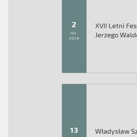
2
XVII Letni Fes
JUL,
Jerzego Wald
2026
13
Władysław Sz