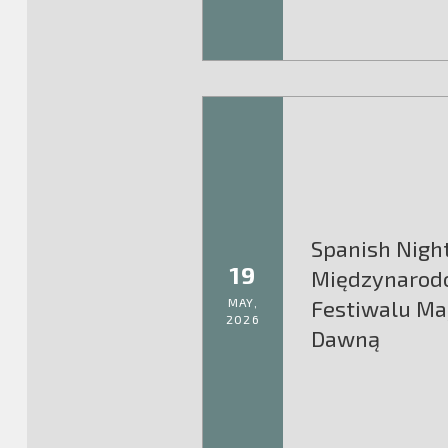
Spanish Nigh
19
Międzynarod
MAY,
Festiwalu Ma
2026
Dawną