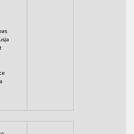
abas
usja
t
pce
a