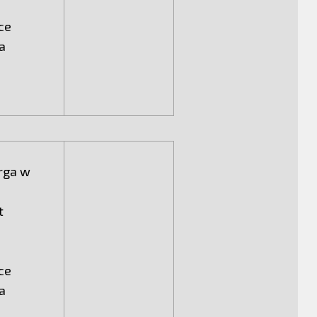
pce
a
rga w
t
pce
a