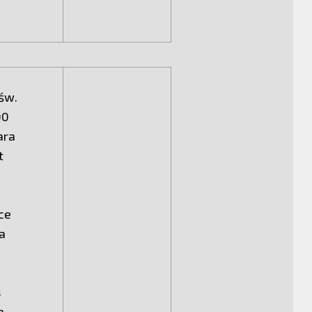
św.
00
ara
t
pce
a
s
a