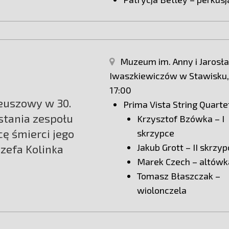
Muzeum im. Anny i Jarosł
Iwaszkiewiczów w Stawisku,
17:00
leuszowy w 30.
Prima Vista String Quarte
stania zespołu
Krzysztof Bzówka – I
cę śmierci jego
skrzypce
Jakub Grott – II skrzy
ózefa Kolinka
Marek Czech – altówk
Tomasz Błaszczak –
wiolonczela