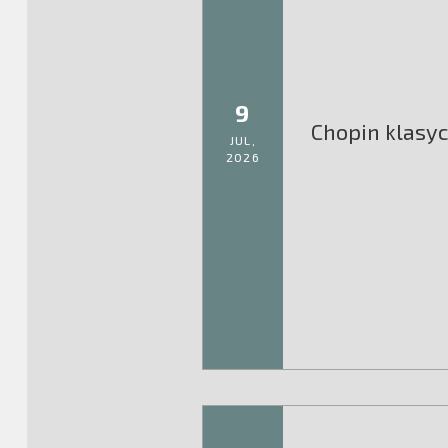
9
Chopin klasyc
JUL,
2026