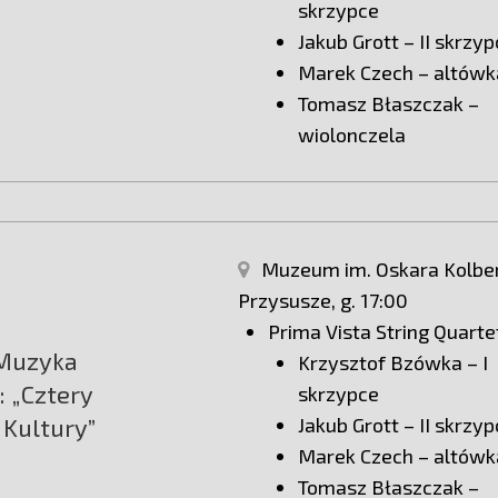
skrzypce
Jakub Grott – II skrzy
Marek Czech – altówk
Tomasz Błaszczak –
wiolonczela
Muzeum im. Oskara Kolbe
Przysusze, g. 17:00
Prima Vista String Quarte
 Muzyka
Krzysztof Bzówka – I
 „Cztery
skrzypce
 Kultury”
Jakub Grott – II skrzy
Marek Czech – altówk
Tomasz Błaszczak –