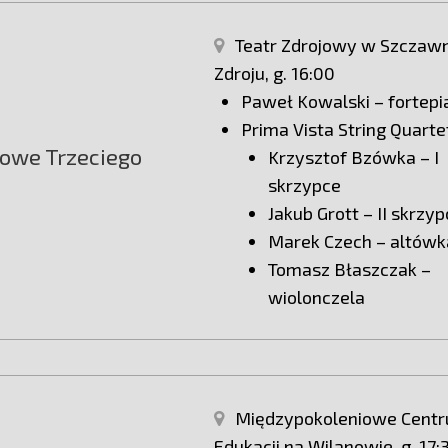
Teatr Zdrojowy w Szczawn
Zdroju, g. 16:00
Paweł Kowalski – fortepi
Prima Vista String Quarte
owe Trzeciego
Krzysztof Bzówka – I
skrzypce
Jakub Grott – II skrzy
Marek Czech – altówk
Tomasz Błaszczak –
wiolonczela
Międzypokoleniowe Cent
Edukacji na Wilanowie, g. 17: