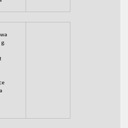
awa
 g.
t
pce
a