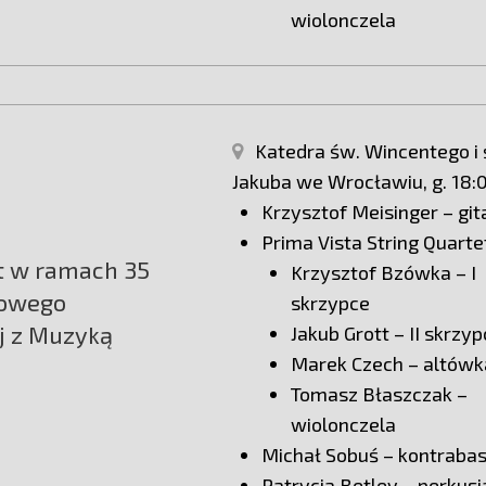
wiolonczela
Katedra św. Wincentego i 
Jakuba we Wrocławiu, g. 18:
Krzysztof Meisinger – git
Prima Vista String Quarte
t w ramach 35
Krzysztof Bzówka – I
owego
skrzypce
j z Muzyką
Jakub Grott – II skrzy
Marek Czech – altówk
Tomasz Błaszczak –
wiolonczela
Michał Sobuś – kontraba
Patrycja Betley – perkusj