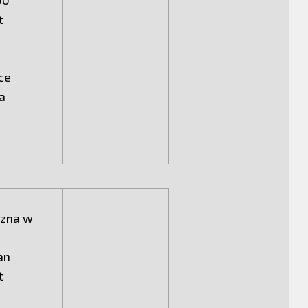
00
t
pce
a
czna w
an
t