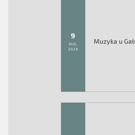
9
Muzyka u Gał
AUG,
2026