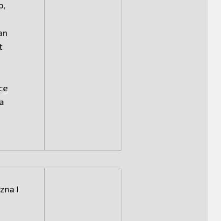
o,
an
t
pce
a
zna I