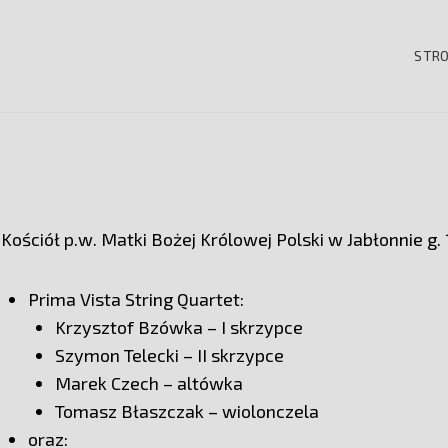
STR
 VISTA STRING QUARTET
Siedem
Ostatnich
Kościół p.w. Matki Bożej Królowej Polski w Jabłonnie g.
Słów
Prima Vista String Quartet:
Krzysztof Bzówka – I skrzypce
Chrystusa
Szymon Telecki – II skrzypce
Marek Czech – altówka
Na
Tomasz Błaszczak – wiolonczela
Krzyżu
oraz: