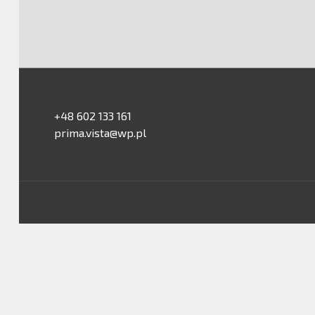
+48 602 133 161
prima.vista@wp.pl