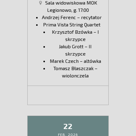
Sala widowiskowa MOK
Legionowo, g. 17:00
Andrzej Ferenc – recytator
Prima Vista String Quartet
Krzysztof Bzówka – I
skrzypce
Jakub Grott – II
skrzypce
Marek Czech – altówka
Tomasz Błaszczak –
wiolonczela
22
FEB,
2026