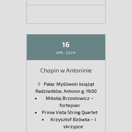
16
APR,
2026
Chopin w Antoninie
Pałac Myśliwski książąt
Radziwiłłów, Antonin g. 19:00
Mikołaj Brzostowicz –
fortepian
Prima Vista String Quartet
Krzysztof Bzówka – I
skrzypce