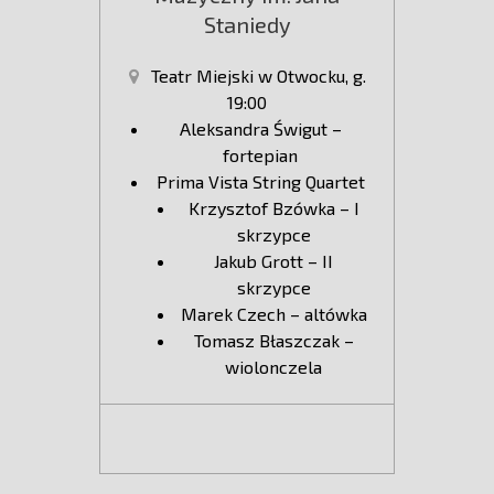
Staniedy
Teatr Miejski w Otwocku, g.
19:00
Aleksandra Świgut –
fortepian
Prima Vista String Quartet
Krzysztof Bzówka – I
skrzypce
Jakub Grott – II
skrzypce
Marek Czech – altówka
Tomasz Błaszczak –
wiolonczela