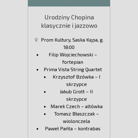
Urodziny Chopina
klasycznie i jazzowo
Prom Kultury, Saska Kępa, g.
18:00
Filip Wojciechowski –
fortepian
Prima Vista String Quartet
Krzysztof Bzówka – I
skrzypce
Jakub Grott – II
skrzypce
Marek Czech – altówka
Tomasz Błaszczak –
wiolonczela
Paweł Pańta – kontrabas