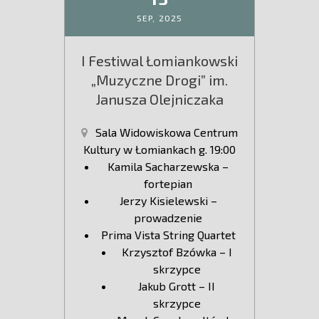
SEP,
2025
I Festiwal Łomiankowski
„Muzyczne Drogi” im.
Janusza Olejniczaka
Sala Widowiskowa Centrum
Kultury w Łomiankach g. 19:00
Kamila Sacharzewska –
fortepian
Jerzy Kisielewski –
prowadzenie
Prima Vista String Quartet
Krzysztof Bzówka – I
skrzypce
Jakub Grott – II
skrzypce