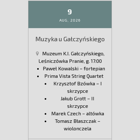
9
AUG,
2026
Muzyka u Gałczyńskiego
Muzeum K.I. Gałczyńskiego,
Leśniczówka Pranie, g. 17:00
Paweł Kowalski – fortepian
Prima Vista String Quartet
Krzysztof Bzówka – I
skrzypce
Jakub Grott – II
skrzypce
Marek Czech – altówka
Tomasz Błaszczak –
wiolonczela