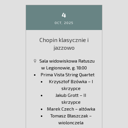
4
OCT,
2025
Chopin klasycznie i
jazzowo
Sala widowiskowa Ratuszu
w Legionowie, g. 18:00
Prima Vista String Quartet
Krzysztof Bzówka – I
skrzypce
Jakub Grott – II
skrzypce
Marek Czech – altówka
Tomasz Błaszczak –
wiolonczela