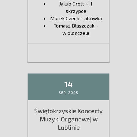
Jakub Grott – II
skrzypce
Marek Czech – altówka
Tomasz Błaszczak –
wiolonczela
14
SEP,
2025
Świętokrzyskie Koncerty
Muzyki Organowej w
Lublinie