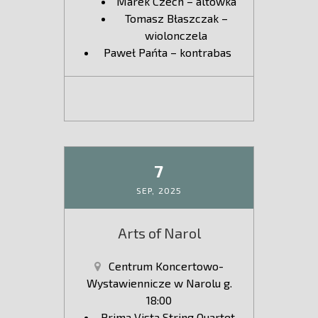
Marek Czech – altówka
Tomasz Błaszczak –
wiolonczela
Paweł Pańta – kontrabas
7
SEP,
2025
Arts of Narol
Centrum Koncertowo-
Wystawiennicze w Narolu g.
18:00
Prima Vista String Quartet