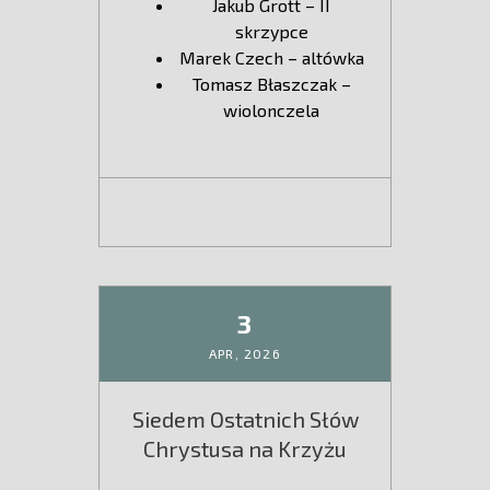
Jakub Grott – II
skrzypce
Marek Czech – altówka
Tomasz Błaszczak –
wiolonczela
3
APR,
2026
Siedem Ostatnich Słów
Chrystusa na Krzyżu