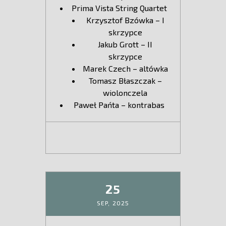
Prima Vista String Quartet
Krzysztof Bzówka – I
skrzypce
Jakub Grott – II
skrzypce
Marek Czech – altówka
Tomasz Błaszczak –
wiolonczela
Paweł Pańta – kontrabas
25
SEP,
2025