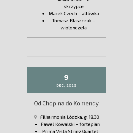
skrzypce
Marek Czech – altówka
Tomasz Błaszczak –
wiolonczela
9
DEC,
2025
Od Chopina do Komendy
Filharmonia Łódzka, g. 18:30
Paweł Kowalski – fortepian
Prima Vista String Quartet