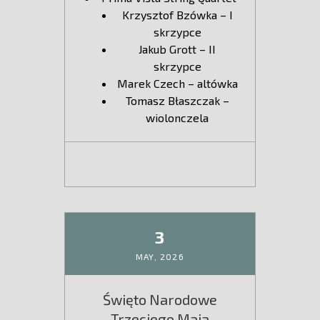
Krzysztof Bzówka – I
skrzypce
Jakub Grott – II
skrzypce
Marek Czech – altówka
Tomasz Błaszczak –
wiolonczela
3
MAY,
2026
Święto Narodowe
Trzeciego Maja