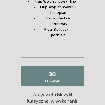
Filip Wojciechowski Trio
Filip Wojciechowski –
fortepian
Paweł Pańta –
kontrabas
Piotr Biskupski –
perkusja
30
SEP,
2025
Arcydzieła Muzyki
Klasycznej w wykonaniu