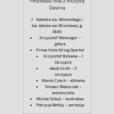
Festiwalu Maj z Muzyką
Dawną
Katedra św. Wincentego i
św. Jakuba we Wrocławiu, g.
18:00
Krzysztof Meisinger –
gitara
Prima Vista String Quartet
Krzysztof Bzówka – I
skrzypce
Jakub Grott – II
skrzypce
Marek Czech – altówka
Tomasz Błaszczak –
wiolonczela
Michał Sobuś – kontrabas
Patrycja Betley – perkusja