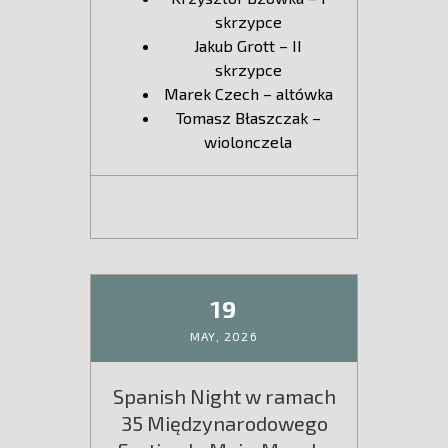
skrzypce
Jakub Grott – II
skrzypce
Marek Czech – altówka
Tomasz Błaszczak –
wiolonczela
19
MAY,
2026
Spanish Night w ramach
35 Międzynarodowego