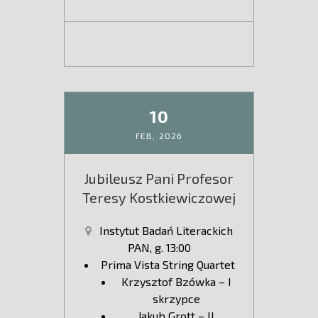
10
FEB,
2026
Jubileusz Pani Profesor
Teresy Kostkiewiczowej
Instytut Badań Literackich
PAN, g. 13:00
Prima Vista String Quartet
Krzysztof Bzówka – I
skrzypce
Jakub Grott – II