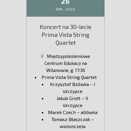
26
APR,
2026
Koncert na 30-lecie
Prima Vista String
Quartet
Międzypokoleniowe
Centrum Edukacji na
Wilanowie, g. 17:30
Prima Vista String Quartet
Krzysztof Bzówka – I
skrzypce
Jakub Grott – II
skrzypce
Marek Czech – altówka
Tomasz Błaszczak –
wiolonczela