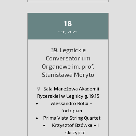
18
SEP,
2025
39. Legnickie
Conversatorium
Organowe im. prof.
Stanisława Moryto
Sala Maneżowa Akademii
Rycerskiej w Legnicy g. 19:15
Alessandro Rolla –
fortepian
Prima Vista String Quartet
Krzysztof Bzówka – I
skrzypce