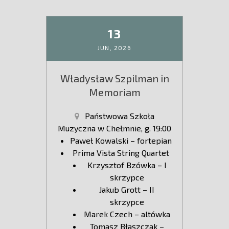
13
JUN,
2026
Władysław Szpilman in
Memoriam
Państwowa Szkoła
Muzyczna w Chełmnie, g. 19:00
Paweł Kowalski – fortepian
Prima Vista String Quartet
Krzysztof Bzówka – I
skrzypce
Jakub Grott – II
skrzypce
Marek Czech – altówka
Tomasz Błaszczak –