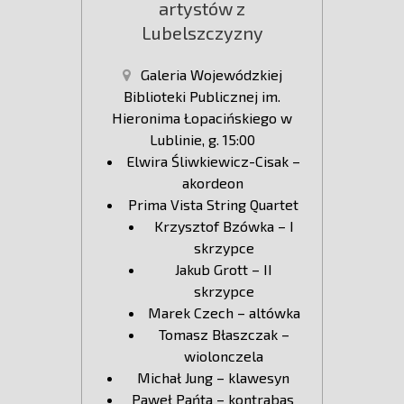
artystów z
Lubelszczyzny
Galeria Wojewódzkiej
Biblioteki Publicznej im.
Hieronima Łopacińskiego w
Lublinie, g. 15:00
Elwira Śliwkiewicz-Cisak –
akordeon
Prima Vista String Quartet
Krzysztof Bzówka – I
skrzypce
Jakub Grott – II
skrzypce
Marek Czech – altówka
Tomasz Błaszczak –
wiolonczela
Michał Jung – klawesyn
Paweł Pańta – kontrabas