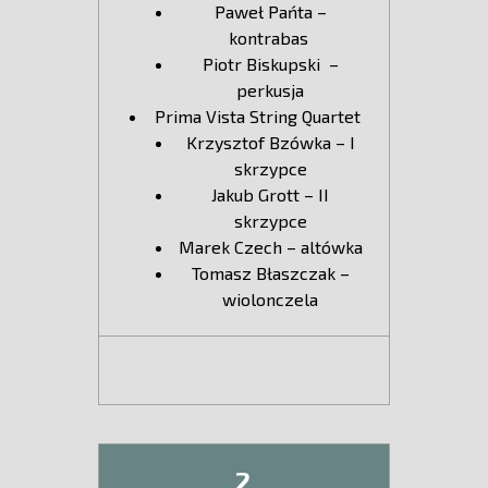
Paweł Pańta –
kontrabas
Piotr Biskupski –
perkusja
Prima Vista String Quartet
Krzysztof Bzówka – I
skrzypce
Jakub Grott – II
skrzypce
Marek Czech – altówka
Tomasz Błaszczak –
wiolonczela
2