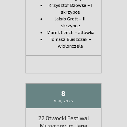
Krzysztof Bzówka – I
skrzypce
Jakub Grott – II
skrzypce
Marek Czech – altówka
Tomasz Błaszczak –
wiolonczela
8
NOV,
2025
22 Otwocki Festiwal
Muzyczny im. Jana