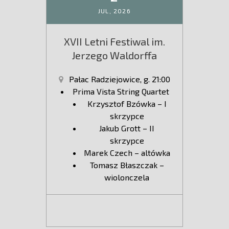
JUL,
2026
XVII Letni Festiwal im.
Jerzego Waldorffa
Pałac Radziejowice, g. 21:00
Prima Vista String Quartet
Krzysztof Bzówka – I
skrzypce
Jakub Grott – II
skrzypce
Marek Czech – altówka
Tomasz Błaszczak –
wiolonczela