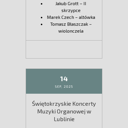
Jakub Grott – II
skrzypce
Marek Czech – altówka
Tomasz Błaszczak –
wiolonczela
14
SEP,
2025
Świętokrzyskie Koncerty
Muzyki Organowej w
Lublinie