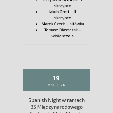
skrzypce
Jakub Grott – II
skrzypce
Marek Czech – altówka
Tomasz Błaszczak –
wiolonczela
19
MAY,
2026
Spanish Night w ramach
35 Międzynarodowego