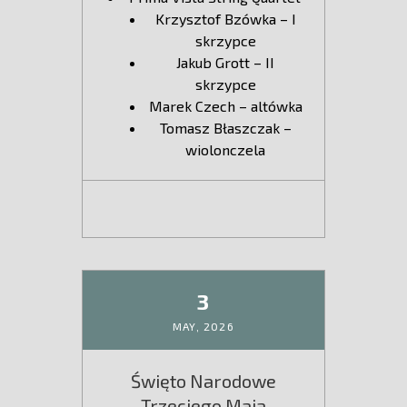
Krzysztof Bzówka – I
skrzypce
Jakub Grott – II
skrzypce
Marek Czech – altówka
Tomasz Błaszczak –
wiolonczela
3
MAY,
2026
Święto Narodowe
Trzeciego Maja