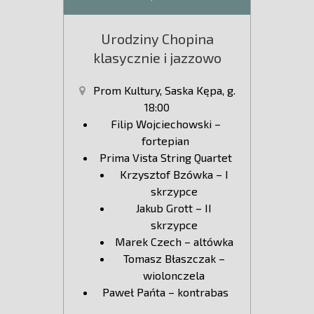
Urodziny Chopina
klasycznie i jazzowo
Prom Kultury, Saska Kępa, g.
18:00
Filip Wojciechowski –
fortepian
Prima Vista String Quartet
Krzysztof Bzówka – I
skrzypce
Jakub Grott – II
skrzypce
Marek Czech – altówka
Tomasz Błaszczak –
wiolonczela
Paweł Pańta – kontrabas