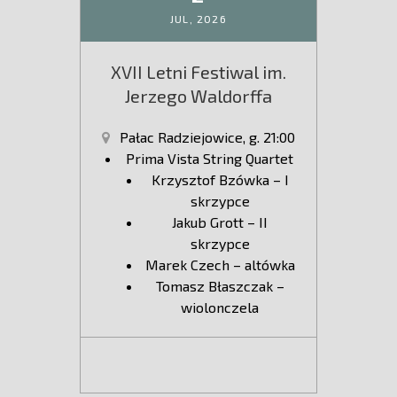
JUL,
2026
XVII Letni Festiwal im.
Jerzego Waldorffa
Pałac Radziejowice, g. 21:00
Prima Vista String Quartet
Krzysztof Bzówka – I
skrzypce
Jakub Grott – II
skrzypce
Marek Czech – altówka
Tomasz Błaszczak –
wiolonczela