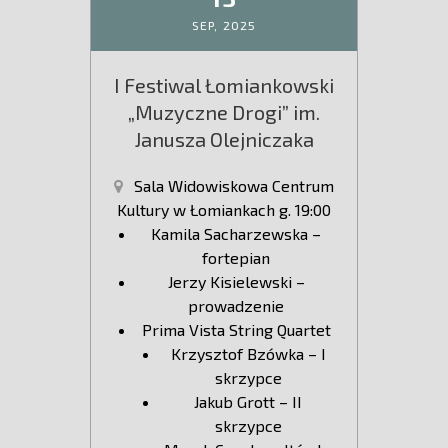
SEP,
2025
I Festiwal Łomiankowski
„Muzyczne Drogi” im.
Janusza Olejniczaka
Sala Widowiskowa Centrum
Kultury w Łomiankach g. 19:00
Kamila Sacharzewska –
fortepian
Jerzy Kisielewski –
prowadzenie
Prima Vista String Quartet
Krzysztof Bzówka – I
skrzypce
Jakub Grott – II
skrzypce