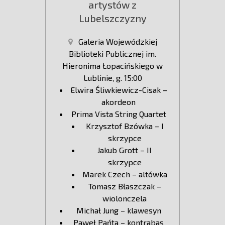
artystów z
Lubelszczyzny
Galeria Wojewódzkiej
Biblioteki Publicznej im.
Hieronima Łopacińskiego w
Lublinie, g. 15:00
Elwira Śliwkiewicz-Cisak –
akordeon
Prima Vista String Quartet
Krzysztof Bzówka – I
skrzypce
Jakub Grott – II
skrzypce
Marek Czech – altówka
Tomasz Błaszczak –
wiolonczela
Michał Jung – klawesyn
Paweł Pańta – kontrabas