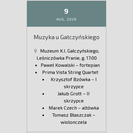
9
AUG,
2026
Muzyka u Gałczyńskiego
Muzeum K.I. Gałczyńskiego,
Leśniczówka Pranie, g. 17:00
Paweł Kowalski – fortepian
Prima Vista String Quartet
Krzysztof Bzówka – I
skrzypce
Jakub Grott – II
skrzypce
Marek Czech – altówka
Tomasz Błaszczak –
wiolonczela