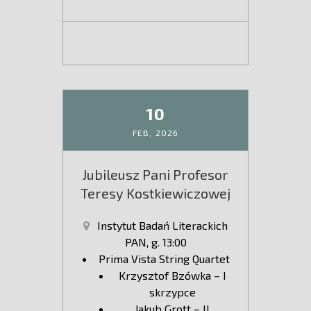
10
FEB,
2026
Jubileusz Pani Profesor
Teresy Kostkiewiczowej
Instytut Badań Literackich
PAN, g. 13:00
Prima Vista String Quartet
Krzysztof Bzówka – I
skrzypce
Jakub Grott – II