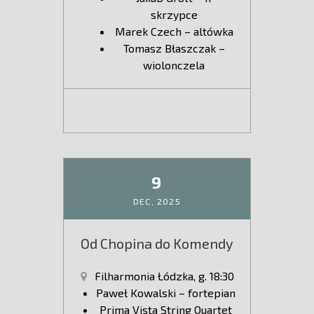
skrzypce
Marek Czech – altówka
Tomasz Błaszczak –
wiolonczela
9
DEC,
2025
Od Chopina do Komendy
Filharmonia Łódzka, g. 18:30
Paweł Kowalski – fortepian
Prima Vista String Quartet