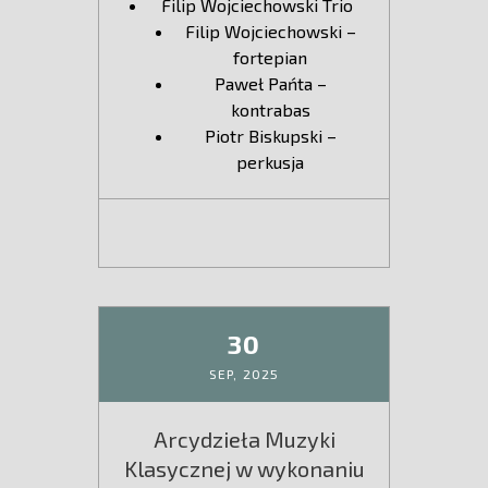
Filip Wojciechowski Trio
Filip Wojciechowski –
fortepian
Paweł Pańta –
kontrabas
Piotr Biskupski –
perkusja
30
SEP,
2025
Arcydzieła Muzyki
Klasycznej w wykonaniu