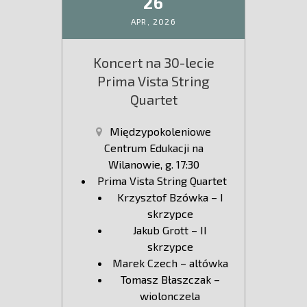
26
APR,
2026
Koncert na 30-lecie
Prima Vista String
Quartet
Międzypokoleniowe
Centrum Edukacji na
Wilanowie, g. 17:30
Prima Vista String Quartet
Krzysztof Bzówka – I
skrzypce
Jakub Grott – II
skrzypce
Marek Czech – altówka
Tomasz Błaszczak –
wiolonczela