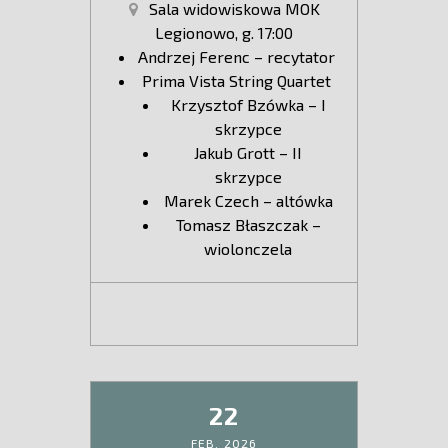
Sala widowiskowa MOK
Legionowo, g. 17:00
Andrzej Ferenc – recytator
Prima Vista String Quartet
Krzysztof Bzówka – I
skrzypce
Jakub Grott – II
skrzypce
Marek Czech – altówka
Tomasz Błaszczak –
wiolonczela
22
FEB,
2026