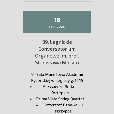
18
SEP,
2025
39. Legnickie
Conversatorium
Organowe im. prof.
Stanisława Moryto
Sala Maneżowa Akademii
Rycerskiej w Legnicy g. 19:15
Alessandro Rolla –
fortepian
Prima Vista String Quartet
Krzysztof Bzówka – I
skrzypce