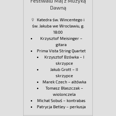
Festiwalu Maj z Muzyką
Dawną
Katedra św. Wincentego i
św. Jakuba we Wrocławiu, g.
18:00
Krzysztof Meisinger –
gitara
Prima Vista String Quartet
Krzysztof Bzówka – I
skrzypce
Jakub Grott – II
skrzypce
Marek Czech – altówka
Tomasz Błaszczak –
wiolonczela
Michał Sobuś – kontrabas
Patrycja Betley – perkusja