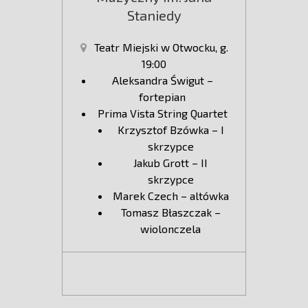
Staniedy
Teatr Miejski w Otwocku, g.
19:00
Aleksandra Świgut –
fortepian
Prima Vista String Quartet
Krzysztof Bzówka – I
skrzypce
Jakub Grott – II
skrzypce
Marek Czech – altówka
Tomasz Błaszczak –
wiolonczela