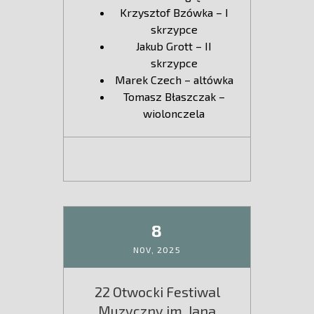
Krzysztof Bzówka – I
skrzypce
Jakub Grott – II
skrzypce
Marek Czech – altówka
Tomasz Błaszczak –
wiolonczela
8
NOV,
2025
22 Otwocki Festiwal
Muzyczny im. Jana