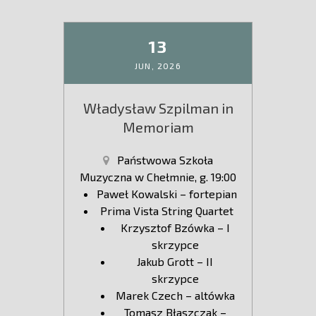
13
JUN,
2026
Władysław Szpilman in
Memoriam
Państwowa Szkoła
Muzyczna w Chełmnie, g. 19:00
Paweł Kowalski – fortepian
Prima Vista String Quartet
Krzysztof Bzówka – I
skrzypce
Jakub Grott – II
skrzypce
Marek Czech – altówka
Tomasz Błaszczak –