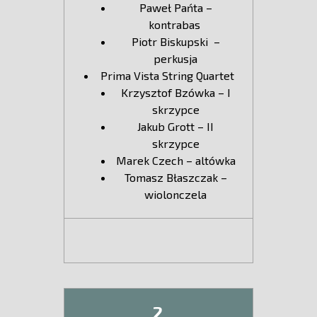
Paweł Pańta –
kontrabas
Piotr Biskupski –
perkusja
Prima Vista String Quartet
Krzysztof Bzówka – I
skrzypce
Jakub Grott – II
skrzypce
Marek Czech – altówka
Tomasz Błaszczak –
wiolonczela
2