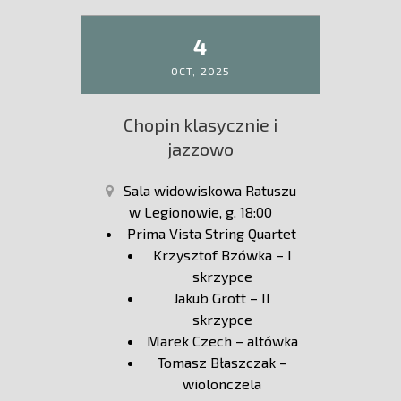
4
OCT,
2025
Chopin klasycznie i
jazzowo
Sala widowiskowa Ratuszu
w Legionowie, g. 18:00
Prima Vista String Quartet
Krzysztof Bzówka – I
skrzypce
Jakub Grott – II
skrzypce
Marek Czech – altówka
Tomasz Błaszczak –
wiolonczela