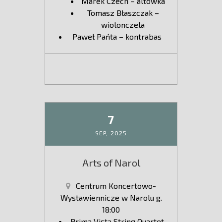
Marek Czech – altówka
Tomasz Błaszczak –
wiolonczela
Paweł Pańta – kontrabas
7
SEP,
2025
Arts of Narol
Centrum Koncertowo-
Wystawiennicze w Narolu g.
18:00
Prima Vista String Quartet