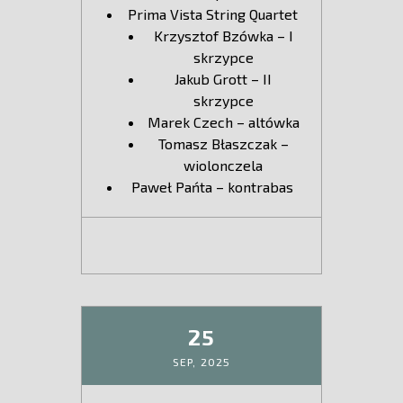
Prima Vista String Quartet
Krzysztof Bzówka – I
skrzypce
Jakub Grott – II
skrzypce
Marek Czech – altówka
Tomasz Błaszczak –
wiolonczela
Paweł Pańta – kontrabas
25
SEP,
2025