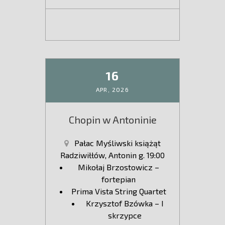
16
APR,
2026
Chopin w Antoninie
Pałac Myśliwski książąt
Radziwiłłów, Antonin g. 19:00
Mikołaj Brzostowicz –
fortepian
Prima Vista String Quartet
Krzysztof Bzówka – I
skrzypce