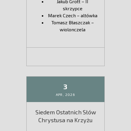
Jakub Grott – II
skrzypce
Marek Czech – altówka
Tomasz Błaszczak –
wiolonczela
3
APR,
2026
Siedem Ostatnich Słów
Chrystusa na Krzyżu